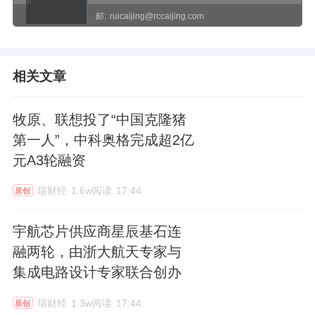
邮:
ruicaijing@rccaijing.com
相关文章
牧原、联想投了“中国克隆猪
第一人”，中科奥格完成超2亿
元A3轮融资
瑞财经
1.6w阅读
17:44
原创
宇航芯片供应商星辰基石连
融两轮，由浙大航天专家与
集成电路设计专家联合创办
瑞财经
1.3w阅读
17:44
原创