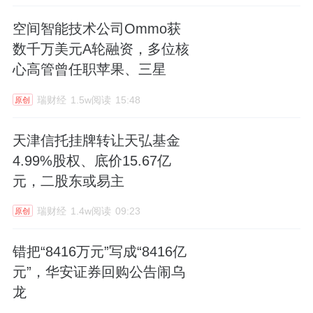
空间智能技术公司Ommo获
数千万美元A轮融资，多位核
心高管曾任职苹果、三星
瑞财经
1.5w阅读
15:48
原创
天津信托挂牌转让天弘基金
4.99%股权、底价15.67亿
元，二股东或易主
瑞财经
1.4w阅读
09:23
原创
错把“8416万元”写成“8416亿
元”，华安证券回购公告闹乌
龙