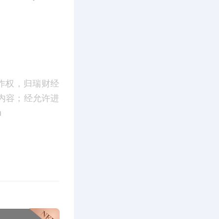
作权，归瑞财经
内容；经允许进
m