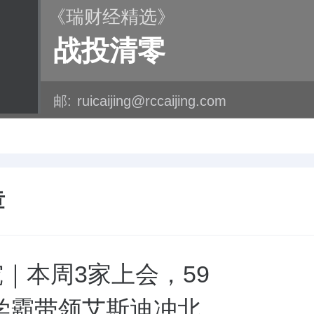
《瑞财经精选》
战投清零
邮:
ruicaijing@rccaijing.com
章
究｜本周3家上会，59
学霸带领艾斯迪冲北