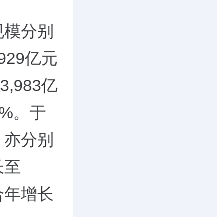
规模分别
929亿元
,983亿
0%。于
，亦分别
长至
复合年增长