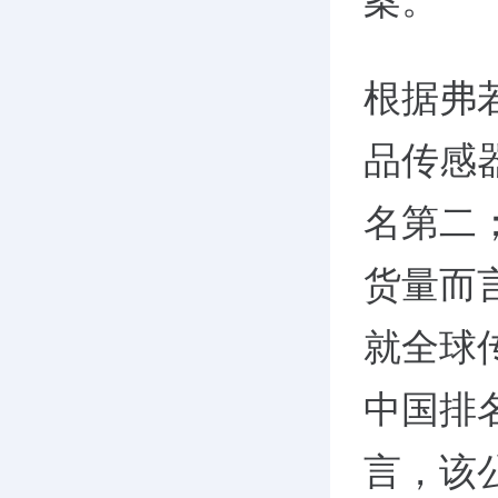
案。
根据弗
品传感
名第二
货量而
就全球
中国排
言，该