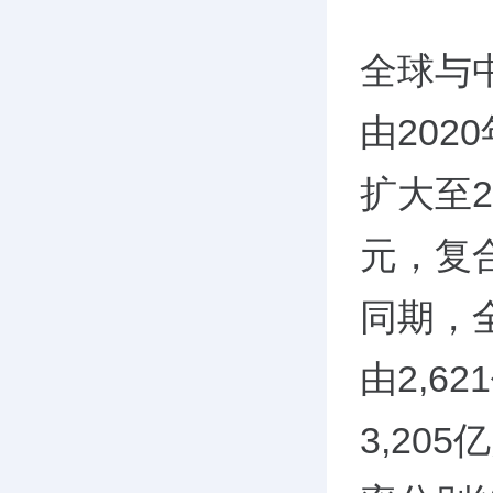
全球与
由202
扩大至2
元，复合
同期，
由2,6
3,20