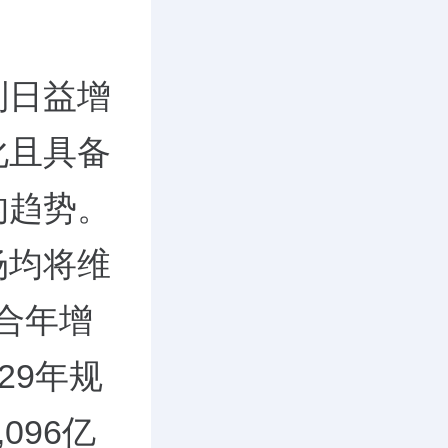
制日益增
化且具备
的趋势。
场均将维
复合年增
29年规
096亿