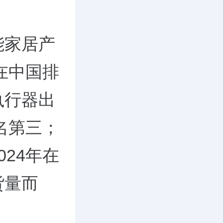
能家居产
在中国排
执行器出
名第三；
24年在
货量而
。