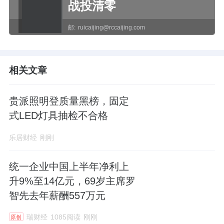
战投清零
邮:
ruicaijing@rccaijing.com
相关文章
贵派照明登质量黑榜，固定
式LED灯具抽检不合格
乐居财经
刚刚
统一企业中国上半年净利上
升9%至14亿元，69岁主席罗
智先去年薪酬557万元
瑞财经
1085阅读
刚刚
原创