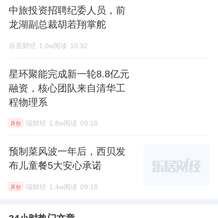
中旅投资招聘纪委人员，前
龙湖副总裁胡若翔掌舵
乐居财经
1.0w阅读
10:32
星环聚能完成新一轮8.8亿元
融资，核心团队来自清华工
程物理系
瑞财经
1.8w阅读
09:18
原创
预制菜风波一年后，西贝发
布儿童餐5大安心承诺
瑞财经
1.4w阅读
09:18
原创