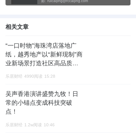
邮:
ruicaijing@rccaijing.com
相关文章
“一口时物”海珠湾店落地广
纸，越秀地产以“新鲜现制”商
业新场景打造社区高品质生
活
乐居财经
4990阅读
15:28
吴声香港演讲盛赞九牧！日
常的小锚点变成科技突破
点！
乐居财经
1.2w阅读
10:46