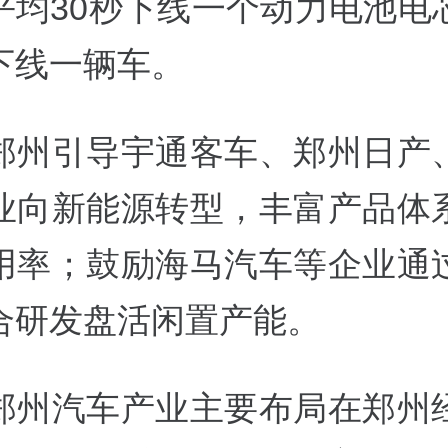
，平均30秒下线一个动力电池电
下线一辆车。
郑州引导宇通客车、郑州日产
业向新能源转型，丰富产品体
用率；鼓励海马汽车等企业通
合研发盘活闲置产能。
郑州汽车产业主要布局在郑州