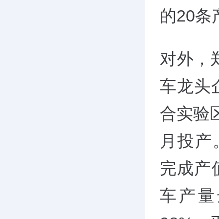
的20
对外，
车龙头
合实验
月投产
完成产值
车产量