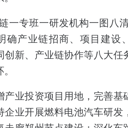
一链一专班一研发机构一图八清
明确产业链招商、项目建设
同创新、产业链协作等八大任
环。
增产业投资项目用地，完善基
持企业开展燃料电池汽车研发