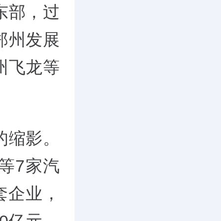
东部，过
郑州发展
州飞龙等
。
的缩影。
等7家汽
套企业，