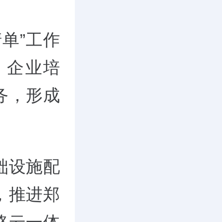
单”工作
、企业培
务，形成
础设施配
，推进郑