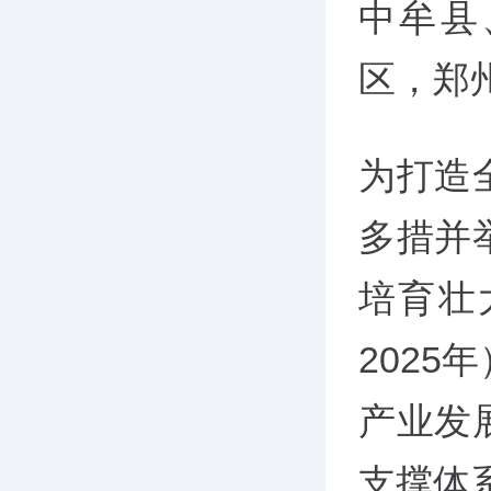
中牟县
区，郑
为打造
多措并
培育壮
202
产业发
支撑体