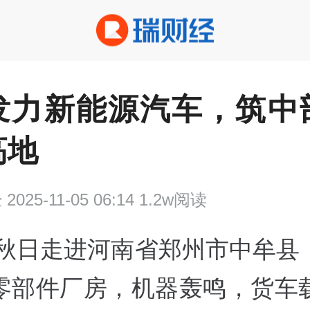
发力新能源汽车，筑中
高地
经
2025-11-05 06:14 1.2w阅读
秋日走进河南省郑州市中牟县
零部件厂房，机器轰鸣，货车