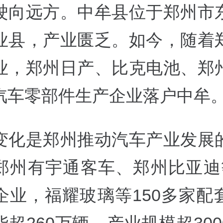
驶向远方。中牟县位于郑州市
业县，产业匮乏。如今，随着
业，郑州日产、比克电池、郑
汽车零部件生产企业落户中牟
变化是郑州推动汽车产业发展
郑州有宇通客车、郑州比亚迪
企业，福耀玻璃等150多家配