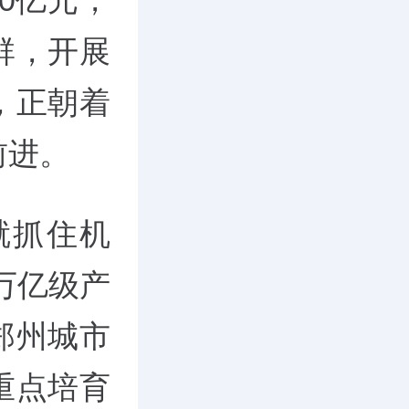
00亿元，
群，开展
，正朝着
前进。
就抓住机
万亿级产
郑州城市
重点培育