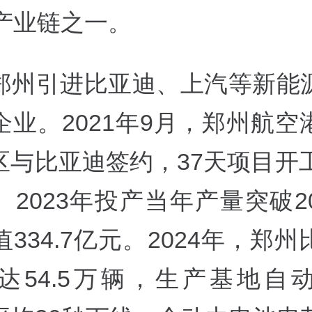
条产业链之一。
郑州引进比亚迪、上汽等新能
企业。2021年9月，郑州航空
区与比亚迪签约，37天项目开工
。2023年投产当年产量突破2
334.7亿元。2024年，郑
达54.5万辆，生产基地自