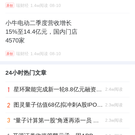
瑞财经
1.4w阅读
08-10
原创
小牛电动二季度营收增长
15%至14.4亿元，国内门店
4570家
瑞财经
1.4w阅读
08-10
原创
24小时热门文章
星环聚能完成新一轮8.8亿元融资，核心团队来自清华工程物理系
2.4w阅读
图灵量子估值68亿拟冲刺A股IPO，商汤科技、联想创投加持
2.3w阅读
“量子计算第一股”角逐再添一员 ，图灵量子启动IPO、国泰海通辅导
2.3w阅读