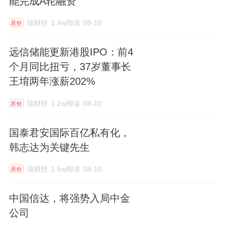
能完成A轮融资
瑞财经
1.4w阅读
08-10
原创
远信储能更新港股IPO：前4
个月同比扭亏，37岁董事长
王堉两年涨薪202%
瑞财经
1.2w阅读
08-10
原创
国泰君安国际百亿私有化，
韩志达为关键先生
瑞财经
1.5w阅读
08-10
原创
中国信达，将强势入局中金
公司