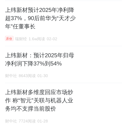
上纬新材预计2025年净利降
超37%，90后前华为“天才少
年”任董事长
瑞财经
1.6w阅读
02-02
原创
上纬新材：预计2025年归母
净利润下降37%到54%
财中社
8643阅读
01-30
上纬新材多维度回应市场炒
作 称“智元”关联与机器人业
务均不支撑当前股价
财中社
7724阅读
01-28