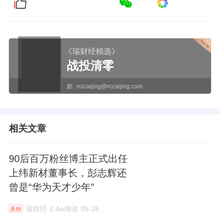
《瑞财经精选》
战投清零
邮:
ruicaijing@rccaijing.com
相关文章
90后百万粉丝博主正式出任
上纬新材董事长，彭志辉还
曾是“华为天才少年”
瑞财经
2.4w阅读
05-26
原创