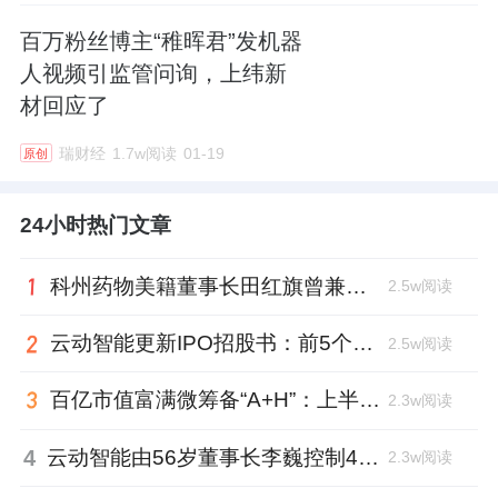
百万粉丝博主“稚晖君”发机器
人视频引监管问询，上纬新
材回应了
瑞财经
1.7w阅读
01-19
原创
24小时热门文章
科州药物美籍董事长田红旗曾兼职放射所，被问询核心技术是否清晰
2.5w阅读
云动智能更新IPO招股书：前5个月扭亏为盈，董事长李巍去年降薪近两成
2.5w阅读
百亿市值富满微筹备“A+H”：上半年净利大增353%，99年董秘、01年证代上位
2.3w阅读
4
云动智能由56岁董事长李巍控制48%投票权，曾任国家级创新中心首席科学家
2.3w阅读