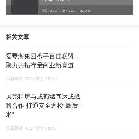
邮:
ruicaijing@rccaijing.com
相关文章
爱琴海集团携手百佳联盟，
聚力共拓存量商业新赛道
乐居财经
2177阅读
08-08
贝壳租房与成都燃气达成战
略合作 打通安全巡检“最后一
米”
乐居财经
4654阅读
08-08