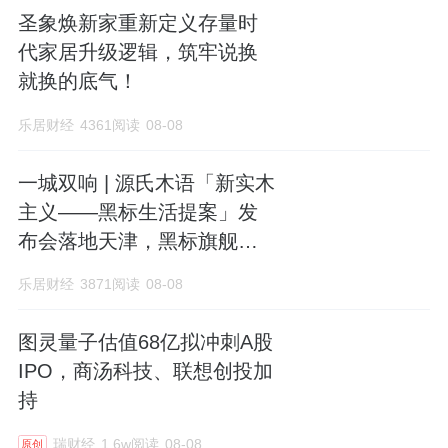
圣象焕新家重新定义存量时
代家居升级逻辑，筑牢说换
就换的底气！
乐居财经
4361阅读
08-08
一城双响 | 源氏木语「新实木
主义——黑标生活提案」发
布会落地天津，黑标旗舰店
盛大启幕
乐居财经
3871阅读
08-08
图灵量子估值68亿拟冲刺A股
IPO，商汤科技、联想创投加
持
瑞财经
1.6w阅读
08-08
原创