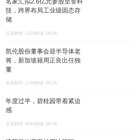
名家汇拟2.6亿元参股至誉科
技，跨界布局工业级固态存
储
乐居财经
1220阅读
08-06
凯伦股份董事会迎半导体老
将，新加坡籍周正良出任独
董
乐居财经
1199阅读
08-06
年度过半，碧桂园带着紧迫
感
乐居财经
3045阅读
08-06