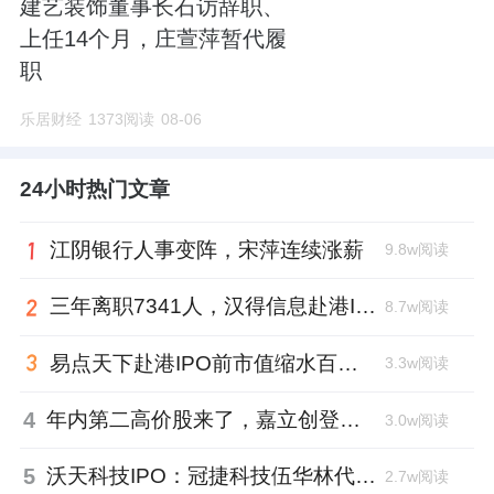
建艺装饰董事长石访辞职、
上任14个月，庄萱萍暂代履
职
乐居财经
1373阅读
08-06
24小时热门文章
江阴银行人事变阵，宋萍连续涨薪
9.8w阅读
三年离职7341人，汉得信息赴港IPO前欠缴社保1.55亿元
8.7w阅读
易点天下赴港IPO前市值缩水百亿，邹小武和创业伙伴收割了10亿
3.3w阅读
4
年内第二高价股来了，嘉立创登陆深交所开盘涨超177%、总市值1300亿元
3.0w阅读
5
沃天科技IPO：冠捷科技伍华林代持入局，四名“60”后国企老兵借钱回购股权
2.7w阅读