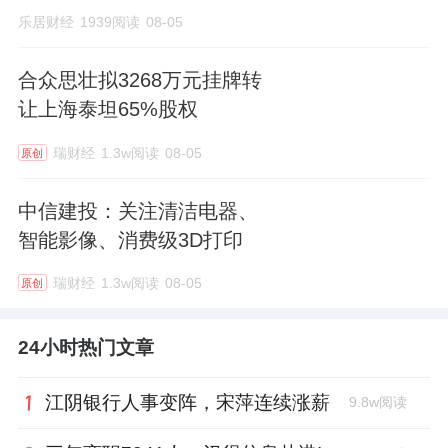
乐居财经
1939阅读
08-05
合众思壮拟3268万元挂牌转
让上海泰坦65%股权
瑞财经
1.3w阅读
08-05
原创
中信建投：关注清洁电器、
智能影像、消费级3D打印
瑞财经
1.3w阅读
08-05
原创
24小时热门文章
江阴银行人事变阵，宋萍连续涨薪
9.8w阅读