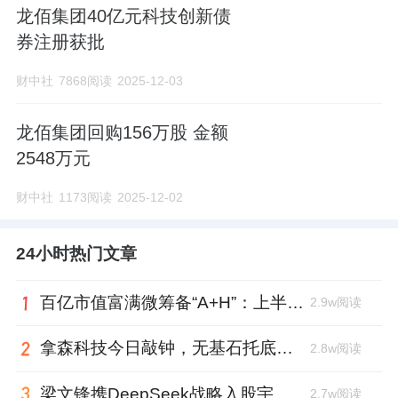
龙佰集团40亿元科技创新债
券注册获批
财中社
7868阅读
2025-12-03
龙佰集团回购156万股 金额
2548万元
财中社
1173阅读
2025-12-02
24小时热门文章
百亿市值富满微筹备“A+H”：上半年净利大增353%，99年董秘、01年证代上位
2.9w阅读
拿森科技今日敲钟，无基石托底，上市市值超百亿
2.8w阅读
梁文锋携DeepSeek战略入股宇树科技，斥资1.4亿锁定3年
2.7w阅读