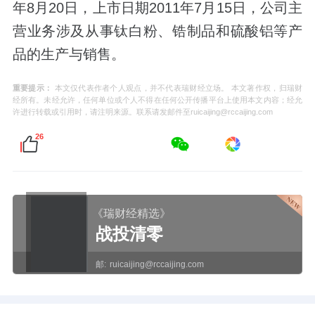
年8月20日，上市日期2011年7月15日，公司主
营业务涉及从事钛白粉、锆制品和硫酸铝等产
品的生产与销售。
重要提示：
本文仅代表作者个人观点，并不代表瑞财经立场。 本文著作权，归瑞财
经所有。未经允许，任何单位或个人不得在任何公开传播平台上使用本文内容；经允
许进行转载或引用时，请注明来源。联系请发邮件至ruicaijing@rccaijing.com
26
《瑞财经精选》
战投清零
邮:
ruicaijing@rccaijing.com