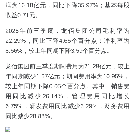
润为16.18亿元，同比下降35.97%；基本每股
收益0.71元。
2025年前三季度，
龙佰集团
公司毛利率为
22.29%，同比下降4.65个百分点；净利率为
8.66%，较上年同期下降3.59个百分点。
龙佰集团前
三季度期间费用为21.28亿元，较上
年同期减少1.67亿元；期间费用率为10.95%，
较上年同期下降0.05个百分点。其中，销售费
用同比减少26.14%，管理费用同比增长
6.75%，研发费用同比减少3.29%，财务费用
同比减少28.88%。