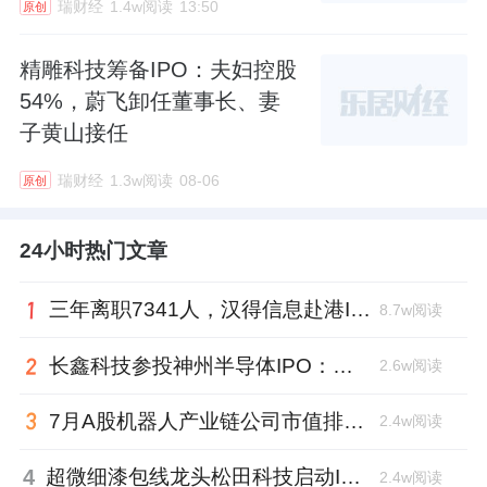
瑞财经
1.4w阅读
13:50
原创
精雕科技筹备IPO：夫妇控股
54%，蔚飞卸任董事长、妻
子黄山接任
瑞财经
1.3w阅读
08-06
原创
24小时热门文章
三年离职7341人，汉得信息赴港IPO前欠缴社保1.55亿元
8.7w阅读
长鑫科技参投神州半导体IPO：朱培文、陈觉晓变现2.6亿，董秘和保荐人有旧
2.6w阅读
7月A股机器人产业链公司市值排行：大族激光跌去四成，奥比中光跻身前三
2.4w阅读
4
超微细漆包线龙头松田科技启动IPO：东方证券辅导，君联资本加持
2.4w阅读