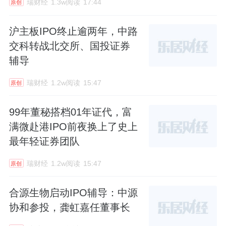
瑞财经
1.3w阅读
17:44
原创
沪主板IPO终止逾两年，中路
交科转战北交所、国投证券
辅导
瑞财经
1.2w阅读
15:47
原创
99年董秘搭档01年证代，富
满微赴港IPO前夜换上了史上
最年轻证券团队
瑞财经
1.2w阅读
15:47
原创
合源生物启动IPO辅导：中源
协和参投，龚虹嘉任董事长