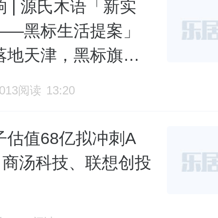
 | 源氏木语「新实
——黑标生活提案」
落地天津，黑标旗舰
启幕
3013阅读
13:20
子估值68亿拟冲刺A
O，商汤科技、联想创投