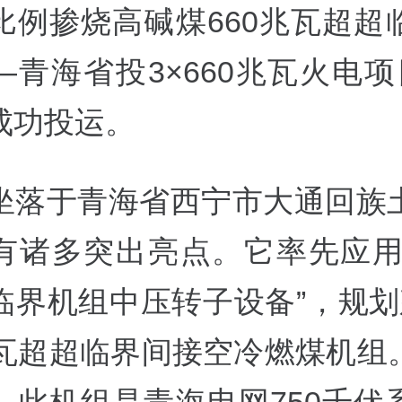
比例掺烧高碱煤660兆瓦超超
—青海省投3×660兆瓦火电项
成功投运。
坐落于青海省西宁市大通回族
有诸多突出亮点。它率先应用
临界机组中压转子设备”，规划
千瓦超超临界间接空冷燃煤机组