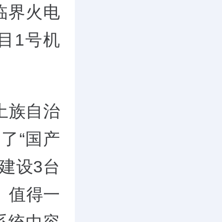
临界火电
目1号机
土族自治
了“国产
建设3台
。值得一