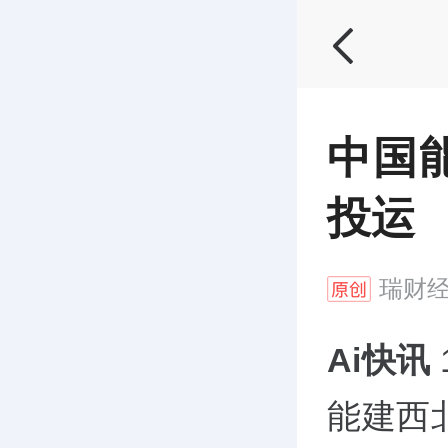
中国
投运
瑞财
Ai快讯
能建西