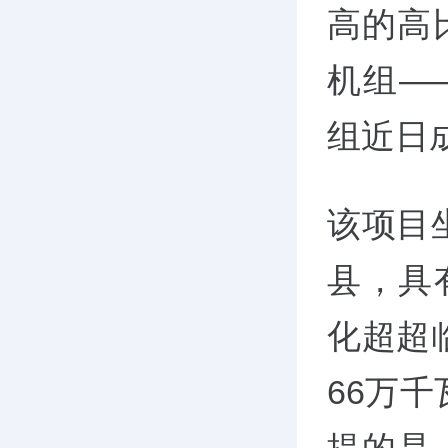
高的高
机组—
组近日
该项目
县，具
化超超
66万