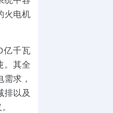
系统中容
的火电机
0亿千瓦
吨。其全
电需求，
减排以及
义。