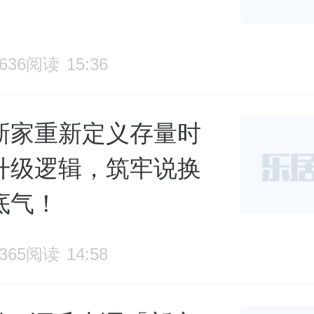
2636阅读
15:36
新家重新定义存量时
升级逻辑，筑牢说换
底气！
3365阅读
14:58