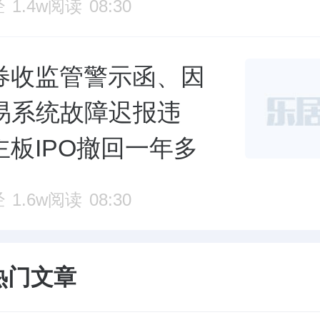
经
1.4w阅读
08:30
券收监管警示函、因
交易系统故障迟报违
主板IPO撤回一年多
经
1.6w阅读
08:30
热门文章