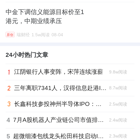
中金下调信义能源目标价至1
港元，中期业绩承压
瑞财经
1.5w阅读
08-04
原创
24小时热门文章
江阴银行人事变阵，宋萍连续涨薪
9.8w阅读
三年离职7341人，汉得信息赴港IPO前欠缴社保1.55亿元
8.7w阅读
长鑫科技参投神州半导体IPO：朱培文、陈觉晓变现2.6亿，董秘和保荐人有旧
2.5w阅读
4
7月A股机器人产业链公司市值排行：大族激光跌去四成，奥比中光跻身前三
2.4w阅读
5
超微细漆包线龙头松田科技启动IPO：东方证券辅导，君联资本加持
2.3w阅读