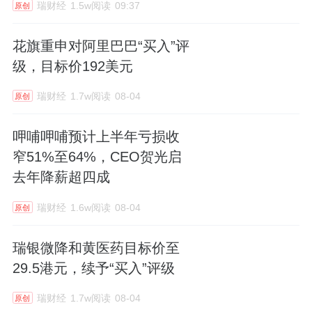
瑞财经
1.5w阅读
09:37
原创
花旗重申对阿里巴巴“买入”评
级，目标价192美元
瑞财经
1.7w阅读
08-04
原创
呷哺呷哺预计上半年亏损收
窄51%至64%，CEO贺光启
去年降薪超四成
瑞财经
1.6w阅读
08-04
原创
瑞银微降和黄医药目标价至
29.5港元，续予“买入”评级
瑞财经
1.7w阅读
08-04
原创