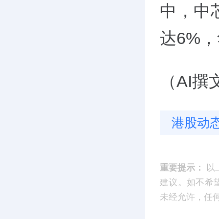
中，中
达6%
（AI
港股动
重要提示：
以
建议。如不希望您
未经允许，任