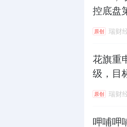
控底盘
瑞财
原创
花旗重
级，目标
瑞财
原创
呷哺呷