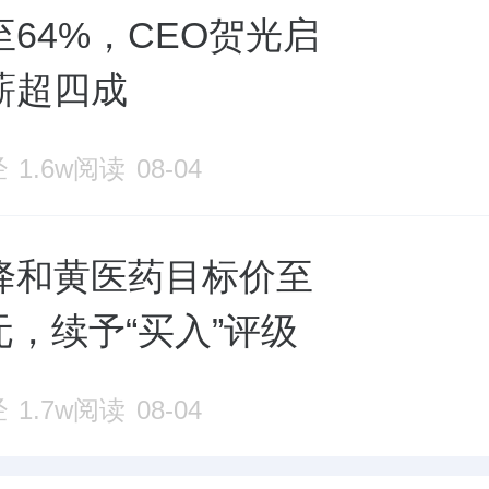
至64%，CEO贺光启
薪超四成
经
1.6w阅读
08-04
降和黄医药目标价至
港元，续予“买入”评级
经
1.7w阅读
08-04