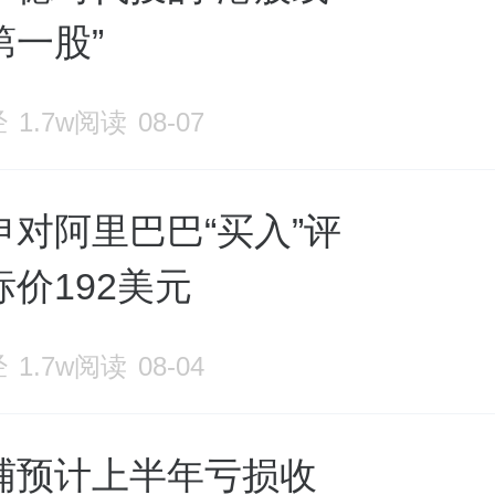
第一股”
经
1.7w阅读
08-07
申对阿里巴巴“买入”评
价192美元
经
1.7w阅读
08-04
哺预计上半年亏损收