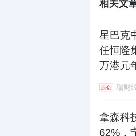
相关文
星巴克
任恒隆集
万港元年
瑞财
原创
拿森科
62%，