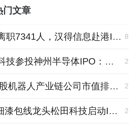
热门文章
三年离职7341人，汉得信息赴港IPO前欠缴社保1.55亿元
长鑫科技参投神州半导体IPO：朱培文、陈觉晓变现2.6亿，董秘和保荐人有旧
7月A股机器人产业链公司市值排行：大族激光跌去四成，奥比中光跻身前三
超微细漆包线龙头松田科技启动IPO：东方证券辅导，君联资本加持