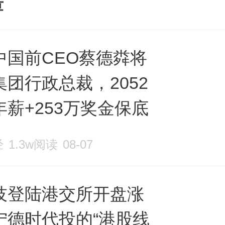
章
中国前CEO蔡德粦将
团行政总裁，2052
薪+253万奖金保底
经
1.3w阅读
08-07
技登陆港交所开盘涨
宁德时代投的“港股线