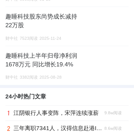
趣睡科技股东尚势成长减持
22万股
财中社
7523阅读
2025-11-24
趣睡科技上半年归母净利润
1678万元 同比增长19.4%
财中社
3382阅读
2025-08-28
24小时热门文章
江阴银行人事变阵，宋萍连续涨薪
9.8w阅读
三年离职7341人，汉得信息赴港IPO前欠缴社保1.55亿元
8.6w阅读