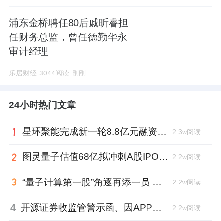
浦东金桥聘任80后戚昕睿担
任财务总监，曾任德勤华永
审计经理
乐居财经
3044阅读
刚刚
24小时热门文章
星环聚能完成新一轮8.8亿元融资，核心团队来自清华工程物理系
2.3w阅读
图灵量子估值68亿拟冲刺A股IPO，商汤科技、联想创投加持
2.2w阅读
“量子计算第一股”角逐再添一员 ，图灵量子启动IPO、国泰海通辅导
2.2w阅读
4
开源证券收监管警示函、因APP交易系统故障迟报违规，深主板IPO撤回一年多
2.2w阅读