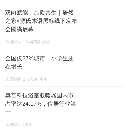
双向赋能，品质共生｜居然
之家×源氏木语黑标线下发布
会圆满启幕
乐居财经
1244阅读
刚刚
全国仅27%城市，小学生还
在增长
乐居财经
272阅读
刚刚
奥普科技浴室取暖器国内市
占率达24.17%，位居行业第
一
乐居财经
刚刚