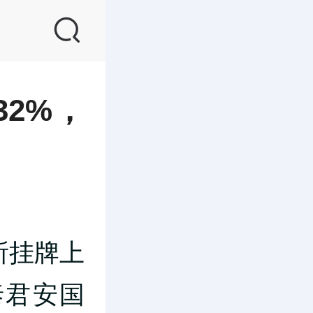
2%，
交所挂牌上
泰君安国