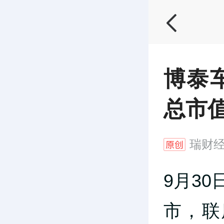
博泰
总市值
瑞财
9月30
市，联