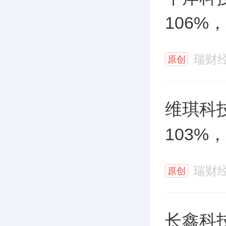
106%
瑞财
原创
维琪科
103%
瑞财
原创
长鑫科