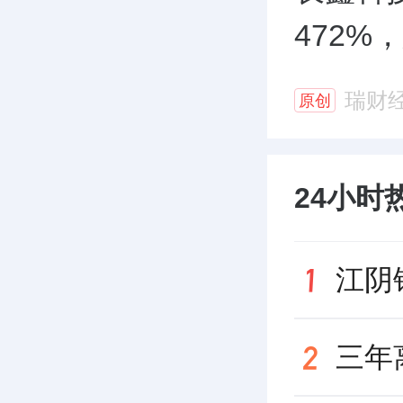
472%
瑞财
原创
24小时
江阴