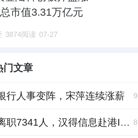
，总市值3.31万亿元
经
3874阅读
07-27
热门文章
银行人事变阵，宋萍连续涨薪
三年离职7341人，汉得信息赴港IPO前欠缴社保1.55亿元