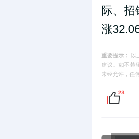
际、招
涨32.
重要提示：
以
建议。如不希望您
未经允许，任
23