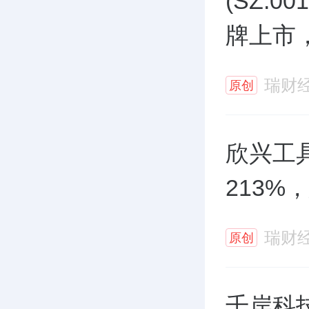
(SZ:0
牌上市
通，其
瑞财
原创
值130
欣兴工
213%
瑞财
原创
千岸科