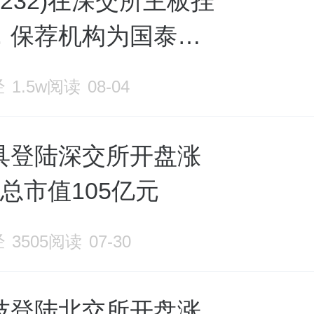
01232)在深交所主板挂
，保荐机构为国泰海
开盘涨超177%，总市
经
1.5w阅读
08-04
2亿元。
具登陆深交所开盘涨
，总市值105亿元
经
3505阅读
07-30
技登陆北交所开盘涨