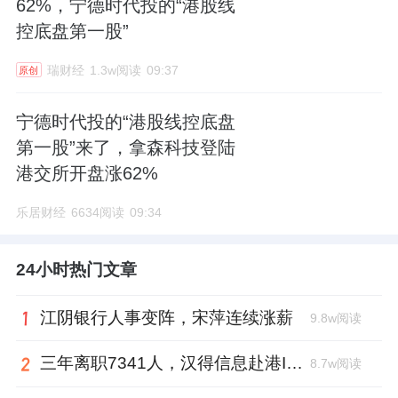
62%，宁德时代投的“港股线
控底盘第一股”
瑞财经
1.3w阅读
09:37
原创
宁德时代投的“港股线控底盘
第一股”来了，拿森科技登陆
港交所开盘涨62%
乐居财经
6634阅读
09:34
24小时热门文章
江阴银行人事变阵，宋萍连续涨薪
9.8w阅读
三年离职7341人，汉得信息赴港IPO前欠缴社保1.55亿元
8.7w阅读