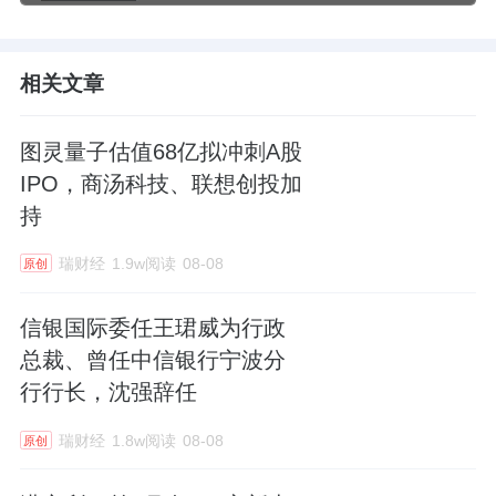
相关文章
图灵量子估值68亿拟冲刺A股
IPO，商汤科技、联想创投加
持
瑞财经
1.9w阅读
08-08
原创
信银国际委任王珺威为行政
总裁、曾任中信银行宁波分
行行长，沈强辞任
瑞财经
1.8w阅读
08-08
原创