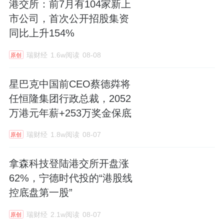
港交所：前7月有104家新上
市公司，首次公开招股集资
同比上升154%
瑞财经
1.6w阅读
08-08
原创
星巴克中国前CEO蔡德粦将
任恒隆集团行政总裁，2052
万港元年薪+253万奖金保底
瑞财经
1.8w阅读
08-07
原创
拿森科技登陆港交所开盘涨
62%，宁德时代投的“港股线
控底盘第一股”
瑞财经
2.1w阅读
08-07
原创