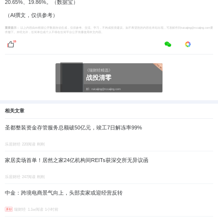
20.65%、19.86%。（数据宝）
（AI撰文，仅供参考）
重要提示：
以上内容由AI根据公开数据自动生成，仅供参考、交流、学习，不构成投资建议。如不希望您的内容在本站出现，可发邮件到ruicaijing@rccaijing.com要
求撤下。未经允许，任何单位或个人不得在任何平台公开传播使用本文内容。
15
《瑞财经精选》
战投清零
邮:
ruicaijing@rccaijing.com
相关文章
圣都整装资金存管服务总额破50亿元，竣工7日解冻率99%
乐居财经
220阅读
刚刚
家居卖场首单！居然之家24亿机构间REITs获深交所无异议函
乐居财经
247阅读
刚刚
中金：跨境电商景气向上，头部卖家或迎经营反转
瑞财经
1.1w阅读
1小时前
原创