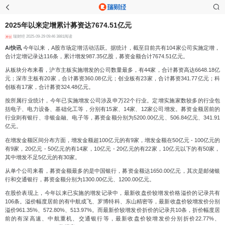
2025年以来定增累计募资达7674.51亿元
瑞财经
2025-09-29 09:46 3881阅读
Ai快讯
今年以来，A股市场定增活动活跃。据统计，截至目前共有104家公司实施定增，
合计定增记录达116条，累计增发987.35亿股，募资金额合计7674.51亿元。
从板块分布来看，沪市主板实施增发的公司数量最多，有44家，合计募资高达6648.18亿
元；深市主板有20家，合计募资360.08亿元；创业板有23家，合计募资341.77亿元；科
创板有17家，合计募资324.48亿元。
按所属行业统计，今年已实施增发公司涉及申万22个行业。定增实施家数较多的行业包
括电子、电力设备、基础化工等，分别有15家、14家、12家公司增发。募资金额居前的
行业则有银行、非银金融、电子等，募资金额分别为5200.00亿元、506.84亿元、341.91
亿元。
在增发金额区间分布方面，增发金额超100亿元的有9家，增发金额在50亿元 - 100亿元的
有9家，20亿元 - 50亿元的有14家，10亿元 - 20亿元的有22家，10亿元以下的有50家，
其中增发不足5亿元的有30家。
从单个公司来看，募资金额最多的是中国银行，募资金额达1650.00亿元，其次是邮储银
行和交通银行，募资金额分别为1300.00亿元、1200.00亿元。
在股价表现上，今年以来已实施的增发记录中，最新收盘价较增发价格溢价的记录共有
106条。溢价幅度居前的有中航成飞、罗博特科、东山精密等，最新收盘价较增发价分别
溢价961.35%、572.80%、513.97%。而最新价较增发价折价的记录共10条，折价幅度居
前的有深高速、中航重机、交通银行等，最新收盘价较增发价分别折价22.77%、