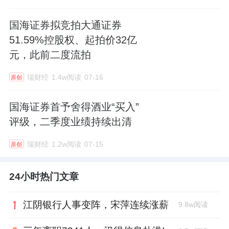
国海证券拟竞拍大通证券
51.59%控股权、起拍价32亿
元，此前二度流拍
瑞财经
1.4w阅读
07-16
原创
国海证券首予舍得酒业“买入”
评级，二季度业绩持续出清
瑞财经
1.2w阅读
07-15
原创
24小时热门文章
江阴银行人事变阵，宋萍连续涨薪
9.8w阅读