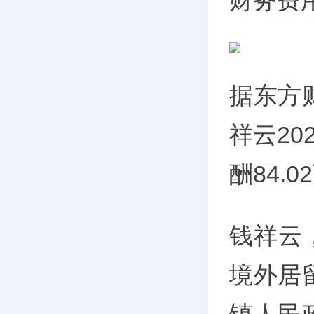
财务费用
据东方
祥云20
酬84.
钱祥云
境外居