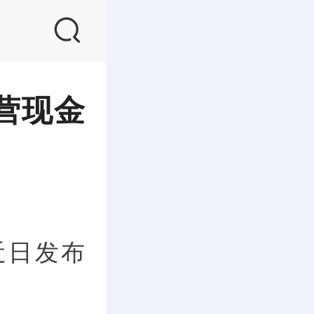
营现金
)近日发布
。