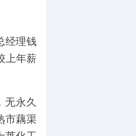
总经理钱
相较上年薪
，无永久
熟市藕渠