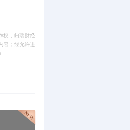
作权，归瑞财经
内容；经允许进
m