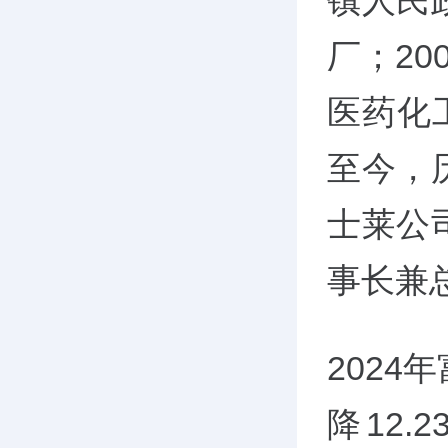
镇人民
厂；20
医药化
至今，
士莱公
事长兼
2024
降12