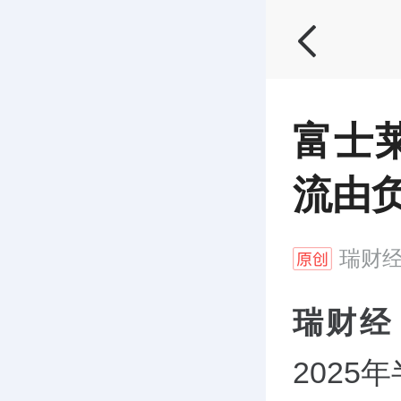
富士
流由
瑞财
瑞财经
202