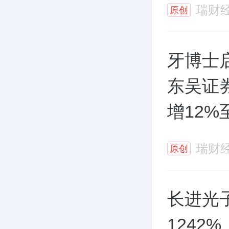
瑞财
原创
牙博士
东吴证券
增12%
瑞财
原创
长进光
1242