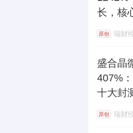
长，核
瑞财
原创
盛合晶
407%
十大封
瑞财
原创