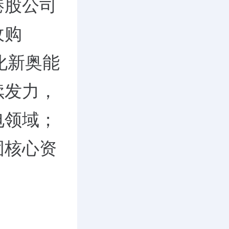
港股公司
收购
化新奥能
续发力，
电领域；
固核心资