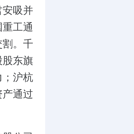
君安吸并
国重工通
交割。千
股股东旗
力；沪杭
资产通过