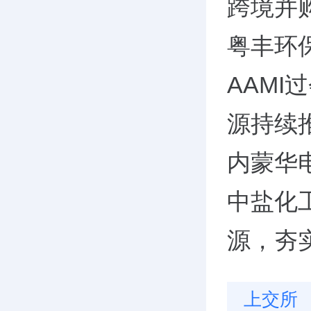
跨境并
粤丰环
AAM
源持续
内蒙华
中盐化
源，夯
上交所