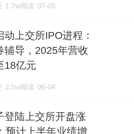
经
1.7w阅读
07-05
启动上交所IPO进程：
辅导，2025年营收
至18亿元
经
2.5w阅读
06-04
子登陆上交所开盘涨
%：预计上半年业绩增