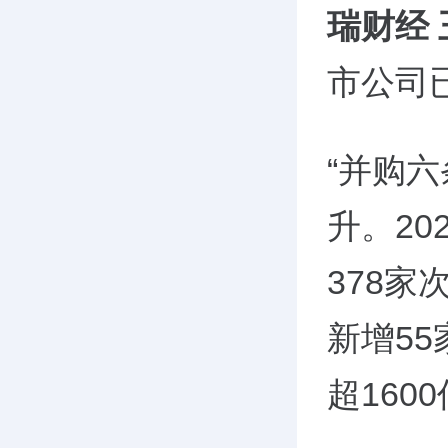
瑞财经
市公司
“并购
升。2
378
新增5
超160