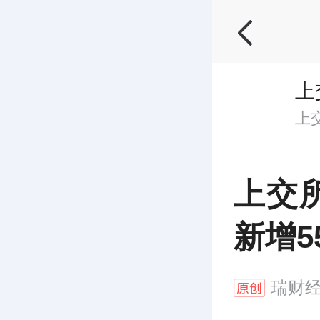
上
上
上交
新增5
瑞财