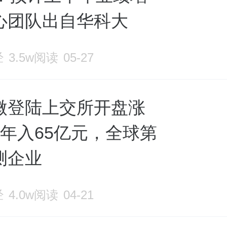
心团队出自华科大
经
3.5w阅读
05-27
微登陆上交所开盘涨
：年入65亿元，全球第
测企业
经
4.0w阅读
04-21