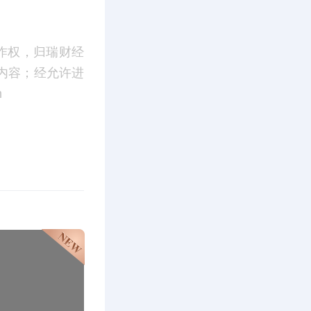
作权，归瑞财经
内容；经允许进
m