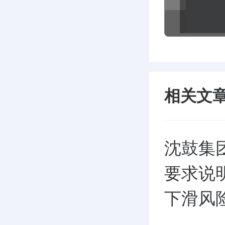
相关文
沈鼓集
要求说
下滑风