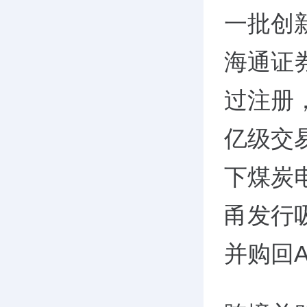
一批创
海通证
过注册
亿级交
下煤炭
甬发行
并购回