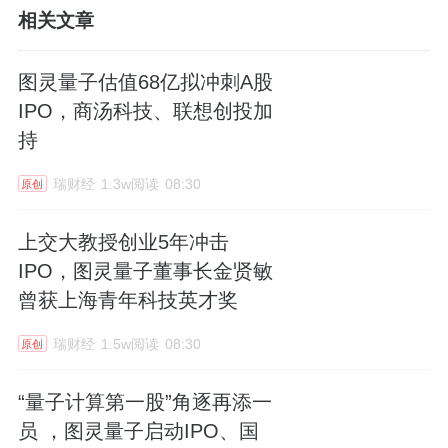
相关文章
图灵量子估值68亿拟冲刺A股
IPO，商汤科技、联想创投加
持
瑞财经
1.3w阅读
08:30
原创
上交大教授创业5年冲击
IPO，图灵量子董事长金贤敏
曾获上海青年科技英才奖
瑞财经
1.5w阅读
08:30
原创
“量子计算第一股”角逐再添一
员 ，图灵量子启动IPO、国