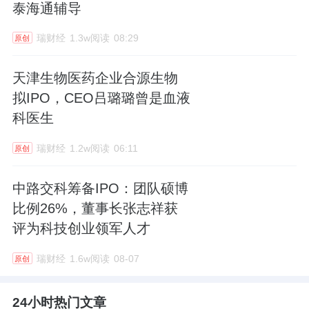
泰海通辅导
瑞财经
1.3w阅读
08:29
原创
天津生物医药企业合源生物
拟IPO，CEO吕璐璐曾是血液
科医生
瑞财经
1.2w阅读
06:11
原创
中路交科筹备IPO：团队硕博
比例26%，董事长张志祥获
评为科技创业领军人才
瑞财经
1.6w阅读
08-07
原创
24小时热门文章